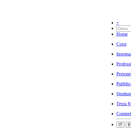
×
Home
Corsi
Insegna
Profess
Persone
Pubblic
Struttur
Terza M
Compet
IT
E