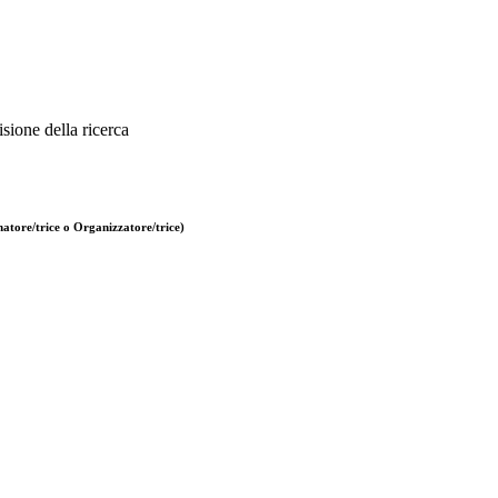
sione della ricerca
atore/trice o Organizzatore/trice)