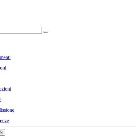
menti
ioni
azioni
e
issione
enze
N