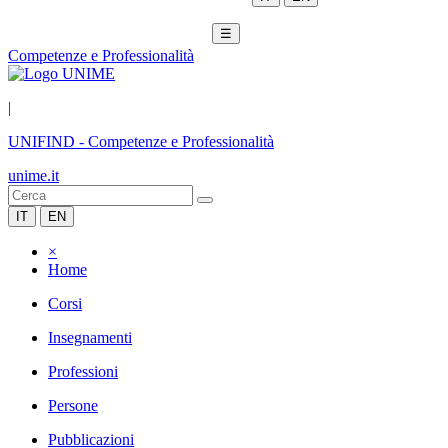
☰
Competenze e Professionalità
|
UNIFIND
-
Competenze e Professionalità
unime.it
IT
EN
×
Home
Corsi
Insegnamenti
Professioni
Persone
Pubblicazioni