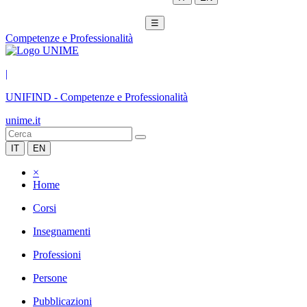
☰
Competenze e Professionalità
|
UNIFIND
-
Competenze e Professionalità
unime.it
IT
EN
×
Home
Corsi
Insegnamenti
Professioni
Persone
Pubblicazioni