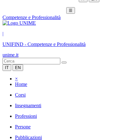
☰
Competenze e Professionalità
|
UNIFIND
-
Competenze e Professionalità
unime.it
IT
EN
×
Home
Corsi
Insegnamenti
Professioni
Persone
Pubblicazioni