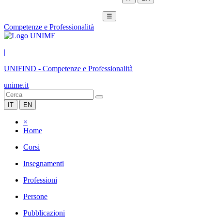
☰
Competenze e Professionalità
|
UNIFIND
-
Competenze e Professionalità
unime.it
IT
EN
×
Home
Corsi
Insegnamenti
Professioni
Persone
Pubblicazioni