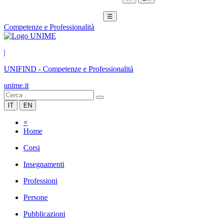
☰
Competenze e Professionalità
|
UNIFIND
-
Competenze e Professionalità
unime.it
IT
EN
×
Home
Corsi
Insegnamenti
Professioni
Persone
Pubblicazioni