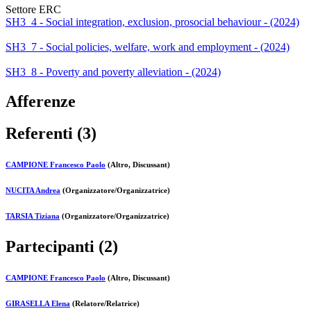
Settore ERC
SH3_4 - Social integration, exclusion, prosocial behaviour - (2024)
SH3_7 - Social policies, welfare, work and employment - (2024)
SH3_8 - Poverty and poverty alleviation - (2024)
Afferenze
Referenti (3)
CAMPIONE Francesco Paolo
(Altro, Discussant)
NUCITA Andrea
(Organizzatore/Organizzatrice)
TARSIA Tiziana
(Organizzatore/Organizzatrice)
Partecipanti (2)
CAMPIONE Francesco Paolo
(Altro, Discussant)
GIRASELLA Elena
(Relatore/Relatrice)