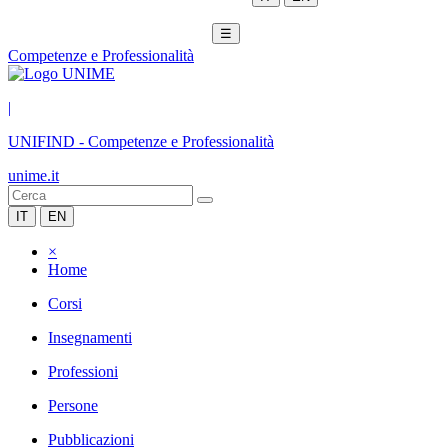
☰
Competenze e Professionalità
|
UNIFIND
-
Competenze e Professionalità
unime.it
IT
EN
×
Home
Corsi
Insegnamenti
Professioni
Persone
Pubblicazioni