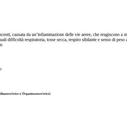
centi, causata da un’infiammazione delle vie aeree, che reagiscono a sti
i difficoltà respiratoria, tosse secca, respiro sibilante e senso di peso a
om
o
inatore/trice o Organizzatore/trice)