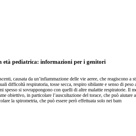
tà pediatrica: informazioni per i genitori
centi, causata da un’infiammazione delle vie aeree, che reagiscono a sti
i difficoltà respiratoria, tosse secca, respiro sibilante e senso di peso a
i spesso si sovrappongono con quelli di altre malattie respiratorie. Il m
ame obiettivo, in particolare l’auscultazione del torace, che può aiutare a
icolare la spirometria, che può essere però effettuata solo nei bam