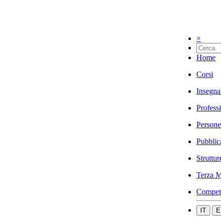
×
Home
Corsi
Insegna
Profess
Persone
Pubblic
Struttur
Terza M
Compet
IT
E