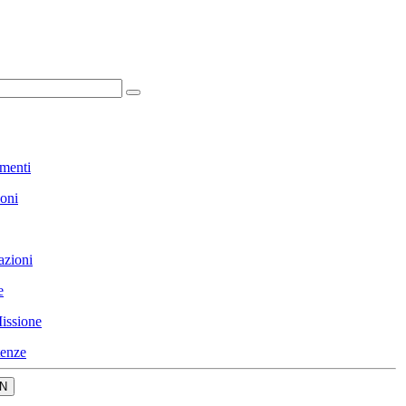
menti
ioni
azioni
e
issione
enze
N