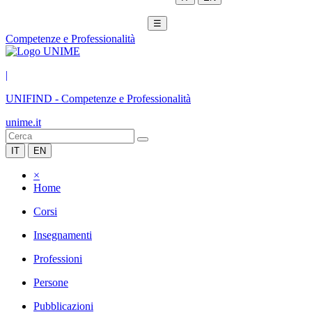
☰
Competenze e Professionalità
|
UNIFIND
-
Competenze e Professionalità
unime.it
IT
EN
×
Home
Corsi
Insegnamenti
Professioni
Persone
Pubblicazioni