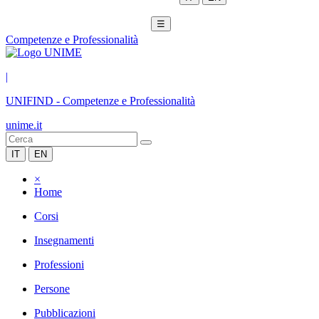
☰
Competenze e Professionalità
|
UNIFIND
-
Competenze e Professionalità
unime.it
IT
EN
×
Home
Corsi
Insegnamenti
Professioni
Persone
Pubblicazioni