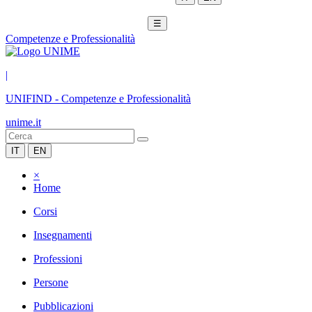
☰
Competenze e Professionalità
|
UNIFIND
-
Competenze e Professionalità
unime.it
IT
EN
×
Home
Corsi
Insegnamenti
Professioni
Persone
Pubblicazioni