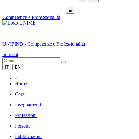
☰
Competenze e Professionalità
|
UNIFIND
-
Competenze e Professionalità
unime.it
IT
EN
×
Home
Corsi
Insegnamenti
Professioni
Persone
Pubblicazioni