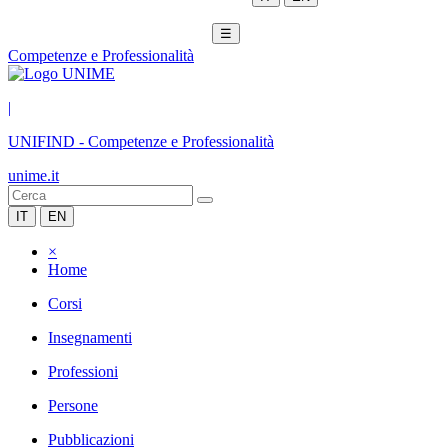
☰
Competenze e Professionalità
|
UNIFIND
-
Competenze e Professionalità
unime.it
IT
EN
×
Home
Corsi
Insegnamenti
Professioni
Persone
Pubblicazioni