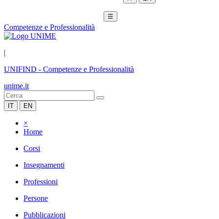
☰
Competenze e Professionalità
|
UNIFIND
-
Competenze e Professionalità
unime.it
IT
EN
×
Home
Corsi
Insegnamenti
Professioni
Persone
Pubblicazioni