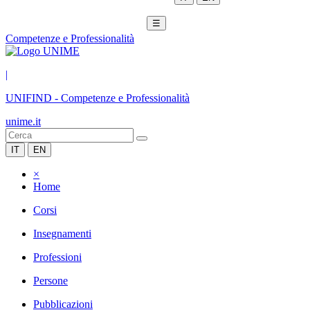
☰
Competenze e Professionalità
|
UNIFIND
-
Competenze e Professionalità
unime.it
IT
EN
×
Home
Corsi
Insegnamenti
Professioni
Persone
Pubblicazioni