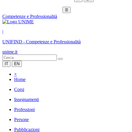
☰
Competenze e Professionalità
|
UNIFIND
-
Competenze e Professionalità
unime.it
IT
EN
×
Home
Corsi
Insegnamenti
Professioni
Persone
Pubblicazioni