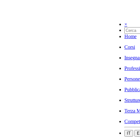
×
Home
Corsi
Insegna
Profess
Persone
Pubblic
Struttur
Terza M
Compet
IT
E