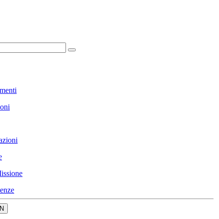
menti
ioni
azioni
e
issione
enze
N