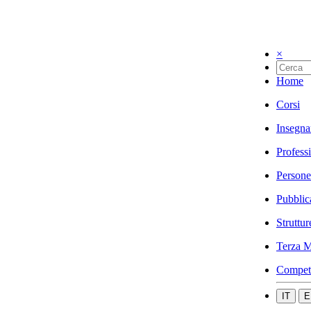
×
Home
Corsi
Insegna
Profess
Persone
Pubblic
Struttur
Terza M
Compet
IT
E