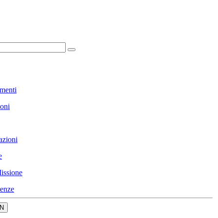
menti
ioni
azioni
e
issione
enze
N