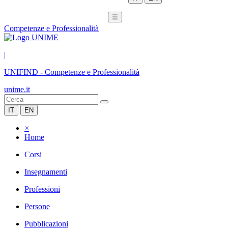
☰
Competenze e Professionalità
|
UNIFIND
-
Competenze e Professionalità
unime.it
IT
EN
×
Home
Corsi
Insegnamenti
Professioni
Persone
Pubblicazioni