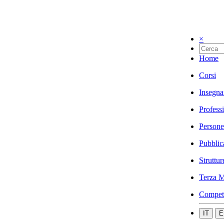
×
Home
Corsi
Insegna
Profess
Persone
Pubblic
Struttur
Terza M
Compet
IT
E