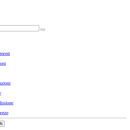
menti
ioni
azioni
e
issione
enze
N