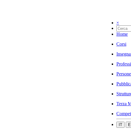
×
Home
Corsi
Insegna
Profess
Persone
Pubblic
Struttur
Terza M
Compet
IT
E