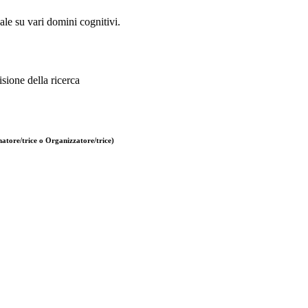
uale su vari domini cognitivi.
sione della ricerca
atore/trice o Organizzatore/trice)