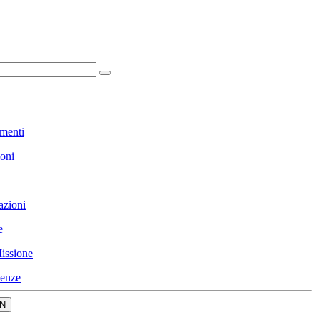
menti
ioni
azioni
e
issione
enze
N