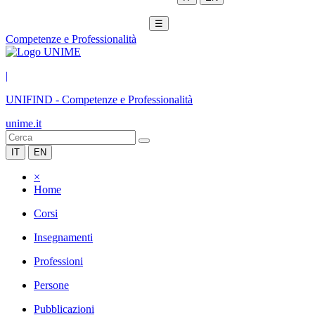
☰
Competenze e Professionalità
|
UNIFIND
-
Competenze e Professionalità
unime.it
IT
EN
×
Home
Corsi
Insegnamenti
Professioni
Persone
Pubblicazioni