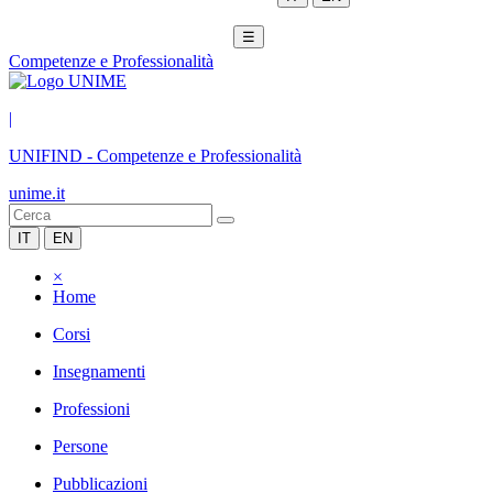
☰
Competenze e Professionalità
|
UNIFIND
-
Competenze e Professionalità
unime.it
IT
EN
×
Home
Corsi
Insegnamenti
Professioni
Persone
Pubblicazioni