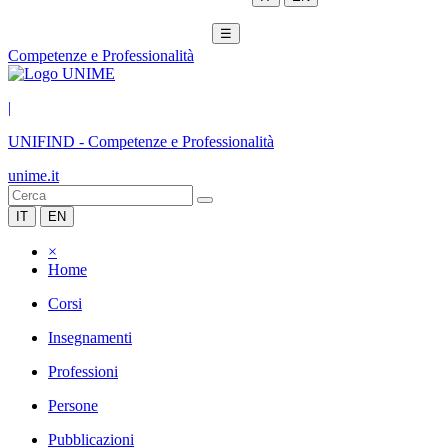
☰
Competenze e Professionalità
|
UNIFIND
-
Competenze e Professionalità
unime.it
IT
EN
×
Home
Corsi
Insegnamenti
Professioni
Persone
Pubblicazioni