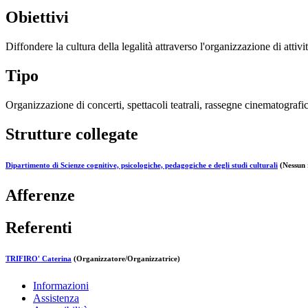
Obiettivi
Diffondere la cultura della legalità attraverso l'organizzazione di attività
Tipo
Organizzazione di concerti, spettacoli teatrali, rassegne cinematografich
Strutture collegate
Dipartimento di Scienze cognitive, psicologiche, pedagogiche e degli studi culturali
(Nessun 
Afferenze
Referenti
TRIFIRO' Caterina
(Organizzatore/Organizzatrice)
Informazioni
Assistenza