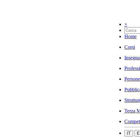
×
Home
Corsi
Insegna
Profess
Persone
Pubblic
Struttur
Terza M
Compet
IT
E