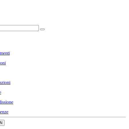
menti
ioni
azioni
e
issione
enze
N