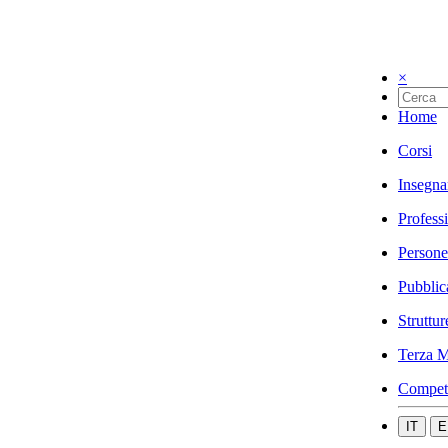
×
Home
Corsi
Insegna
Profess
Persone
Pubblic
Struttur
Terza M
Compet
IT
E