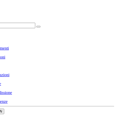
menti
ioni
azioni
e
issione
enze
N