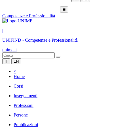
☰
Competenze e Professionalità
|
UNIFIND
-
Competenze e Professionalità
unime.it
IT
EN
×
Home
Corsi
Insegnamenti
Professioni
Persone
Pubblicazioni