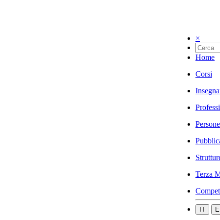
×
Home
Corsi
Insegna
Profess
Persone
Pubblic
Struttur
Terza M
Compet
IT
E