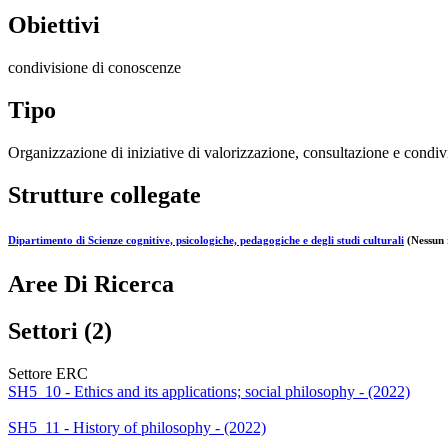
Obiettivi
condivisione di conoscenze
Tipo
Organizzazione di iniziative di valorizzazione, consultazione e condivi
Strutture collegate
Dipartimento di Scienze cognitive, psicologiche, pedagogiche e degli studi culturali
(Nessun 
Aree Di Ricerca
Settori (2)
Settore ERC
SH5_10 - Ethics and its applications; social philosophy - (2022)
SH5_11 - History of philosophy - (2022)