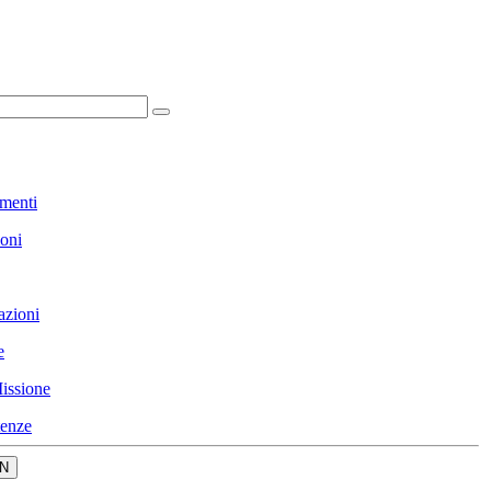
menti
ioni
azioni
e
issione
enze
N