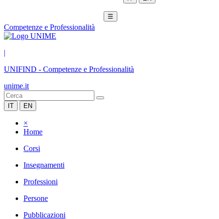
☰
Competenze e Professionalità
|
UNIFIND
-
Competenze e Professionalità
unime.it
IT
EN
×
Home
Corsi
Insegnamenti
Professioni
Persone
Pubblicazioni