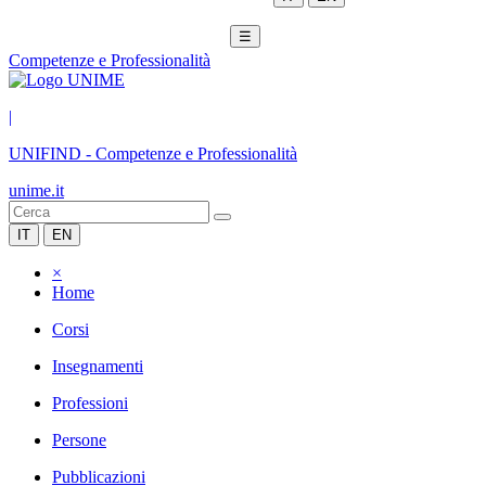
☰
Competenze e Professionalità
|
UNIFIND
-
Competenze e Professionalità
unime.it
IT
EN
×
Home
Corsi
Insegnamenti
Professioni
Persone
Pubblicazioni