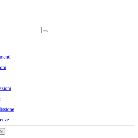
menti
ioni
azioni
e
issione
enze
N