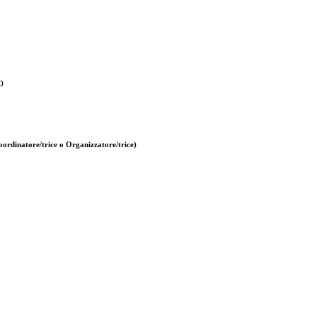
o
ordinatore/trice o Organizzatore/trice)