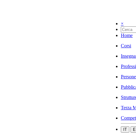
×
Home
Corsi
Insegna
Profess
Persone
Pubblic
Struttur
Terza M
Compet
IT
E