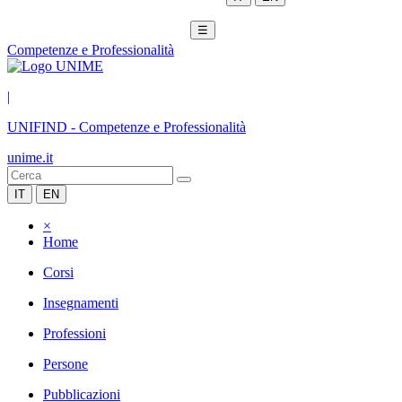
☰
Competenze e Professionalità
|
UNIFIND
-
Competenze e Professionalità
unime.it
IT
EN
×
Home
Corsi
Insegnamenti
Professioni
Persone
Pubblicazioni