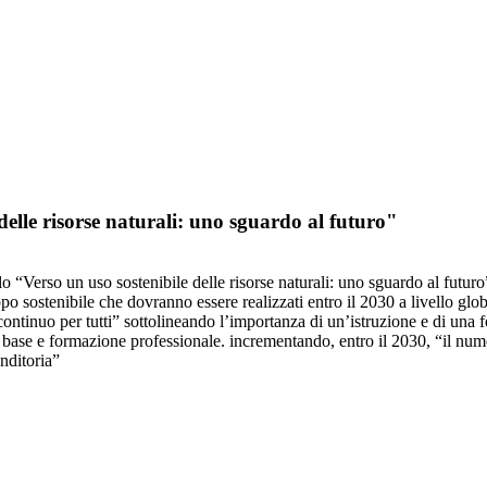
elle risorse naturali: uno sguardo al futuro"
olo “Verso un uso sostenibile delle risorse naturali: uno sguardo al futur
ppo sostenibile che dovranno essere realizzati entro il 2030 a livello gl
tinuo per tutti” sottolineando l’importanza di un’istruzione e di una fo
 di base e formazione professionale. incrementando, entro il 2030, “il nu
enditoria”