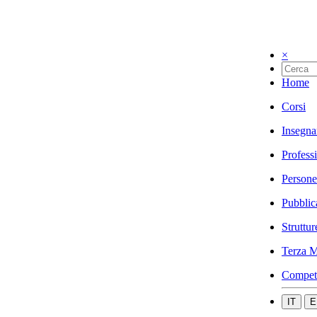
×
Home
Corsi
Insegna
Profess
Persone
Pubblic
Struttur
Terza M
Compet
IT
E