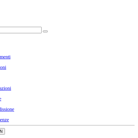
menti
ioni
azioni
e
issione
enze
N