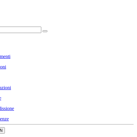
menti
ioni
azioni
e
issione
enze
N