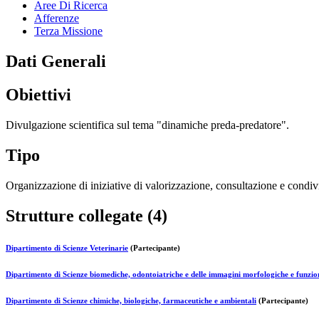
Aree Di Ricerca
Afferenze
Terza Missione
Dati Generali
Obiettivi
Divulgazione scientifica sul tema "dinamiche preda-predatore".
Tipo
Organizzazione di iniziative di valorizzazione, consultazione e condivi
Strutture collegate (4)
Dipartimento di Scienze Veterinarie
(Partecipante)
Dipartimento di Scienze biomediche, odontoiatriche e delle immagini morfologiche e funzio
Dipartimento di Scienze chimiche, biologiche, farmaceutiche e ambientali
(Partecipante)