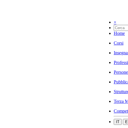
×
Home
Corsi
Insegna
Profess
Persone
Pubblic
Struttur
Terza M
Compet
IT
E