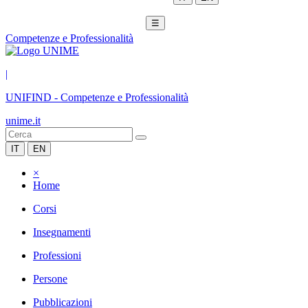
☰
Competenze e Professionalità
|
UNIFIND
-
Competenze e Professionalità
unime.it
IT
EN
×
Home
Corsi
Insegnamenti
Professioni
Persone
Pubblicazioni