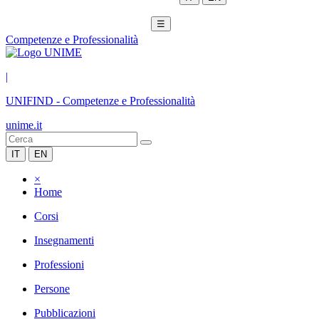
☰
Competenze e Professionalità
|
UNIFIND
-
Competenze e Professionalità
unime.it
IT
EN
×
Home
Corsi
Insegnamenti
Professioni
Persone
Pubblicazioni