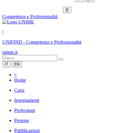
☰
Competenze e Professionalità
|
UNIFIND
-
Competenze e Professionalità
unime.it
IT
EN
×
Home
Corsi
Insegnamenti
Professioni
Persone
Pubblicazioni