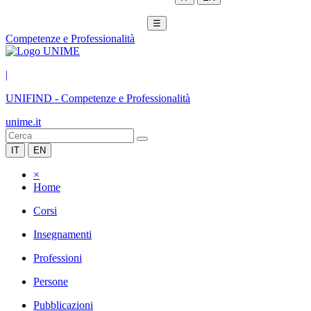
☰
Competenze e Professionalità
|
UNIFIND
-
Competenze e Professionalità
unime.it
IT
EN
×
Home
Corsi
Insegnamenti
Professioni
Persone
Pubblicazioni