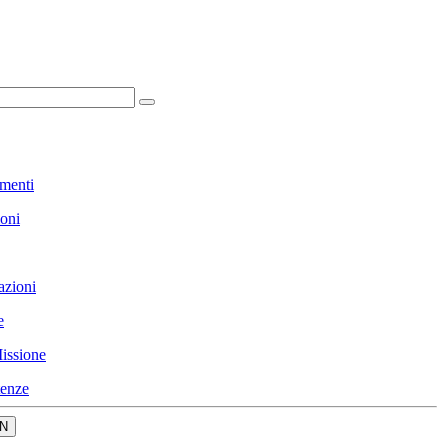
menti
ioni
azioni
e
issione
enze
N