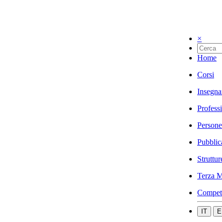
×
Home
Corsi
Insegna
Profess
Persone
Pubblic
Struttur
Terza M
Compet
IT
E