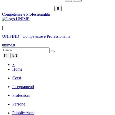
☰
Competenze e Professionalità
|
UNIFIND
-
Competenze e Professionalità
unime.it
IT
EN
×
Home
Corsi
Insegnamenti
Professioni
Persone
Pubblicazioni