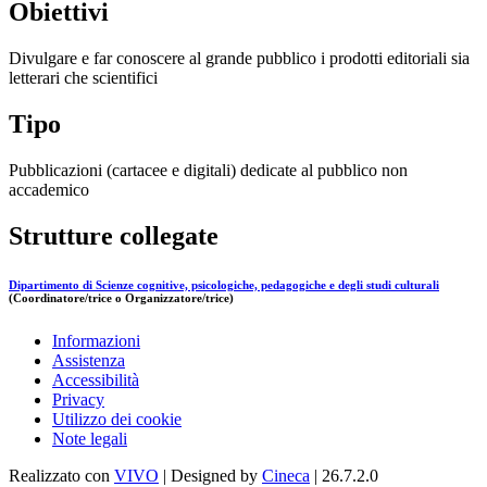
Obiettivi
Divulgare e far conoscere al grande pubblico i prodotti editoriali sia
letterari che scientifici
Tipo
Pubblicazioni (cartacee e digitali) dedicate al pubblico non
accademico
Strutture collegate
Dipartimento di Scienze cognitive, psicologiche, pedagogiche e degli studi culturali
(Coordinatore/trice o Organizzatore/trice)
Informazioni
Assistenza
Accessibilità
Privacy
Utilizzo dei cookie
Note legali
Realizzato con
VIVO
| Designed by
Cineca
| 26.7.2.0