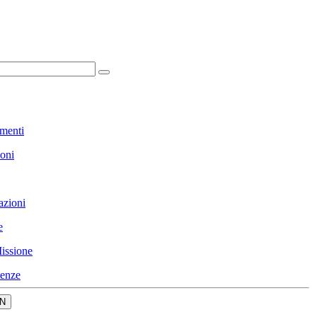
menti
ioni
azioni
e
issione
enze
N