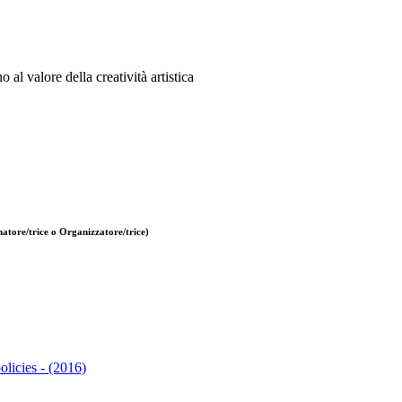
 al valore della creatività artistica
atore/trice o Organizzatore/trice)
olicies - (2016)