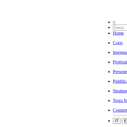
×
Home
Corsi
Insegna
Profess
Persone
Pubblic
Struttur
Terza M
Compet
IT
E