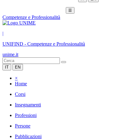
☰
Competenze e Professionalità
|
UNIFIND
-
Competenze e Professionalità
unime.it
IT
EN
×
Home
Corsi
Insegnamenti
Professioni
Persone
Pubblicazioni