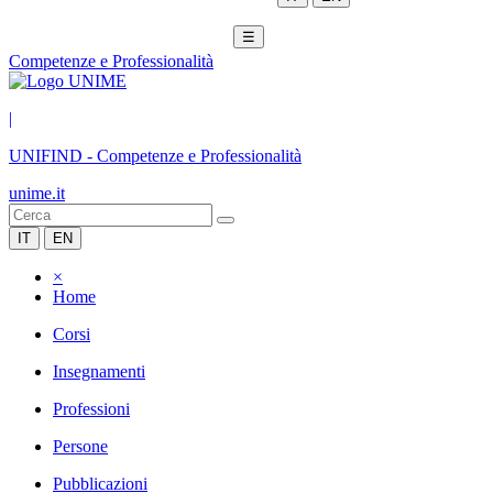
☰
Competenze e Professionalità
|
UNIFIND
-
Competenze e Professionalità
unime.it
IT
EN
×
Home
Corsi
Insegnamenti
Professioni
Persone
Pubblicazioni