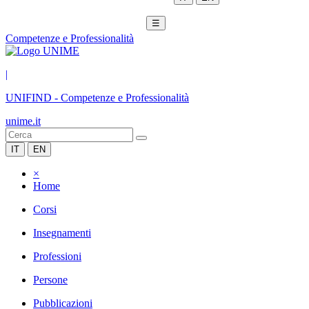
☰
Competenze e Professionalità
|
UNIFIND
-
Competenze e Professionalità
unime.it
IT
EN
×
Home
Corsi
Insegnamenti
Professioni
Persone
Pubblicazioni