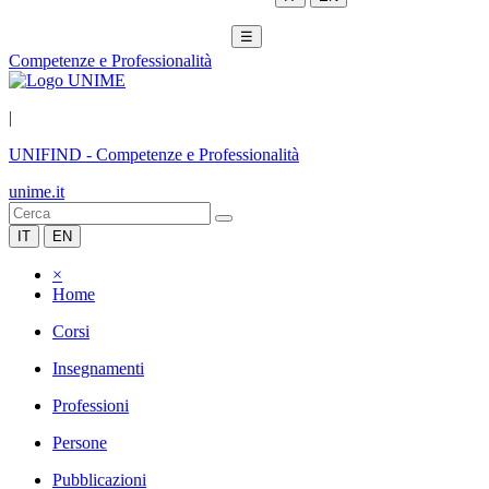
☰
Competenze e Professionalità
|
UNIFIND
-
Competenze e Professionalità
unime.it
IT
EN
×
Home
Corsi
Insegnamenti
Professioni
Persone
Pubblicazioni