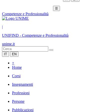
☰
Competenze e Professionalità
|
UNIFIND
-
Competenze e Professionalità
unime.it
IT
EN
×
Home
Corsi
Insegnamenti
Professioni
Persone
Pubblicazioni