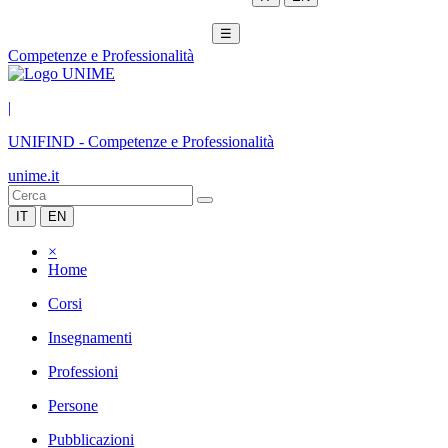
☰
Competenze e Professionalità
|
UNIFIND
-
Competenze e Professionalità
unime.it
IT
EN
×
Home
Corsi
Insegnamenti
Professioni
Persone
Pubblicazioni