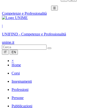
☰
Competenze e Professionalità
|
UNIFIND
-
Competenze e Professionalità
unime.it
IT
EN
×
Home
Corsi
Insegnamenti
Professioni
Persone
Pubblicazioni