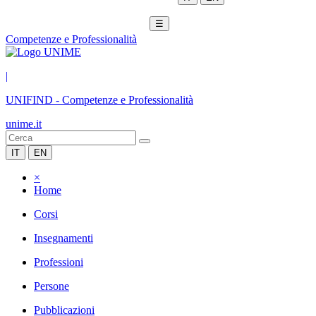
☰
Competenze e Professionalità
|
UNIFIND
-
Competenze e Professionalità
unime.it
IT
EN
×
Home
Corsi
Insegnamenti
Professioni
Persone
Pubblicazioni