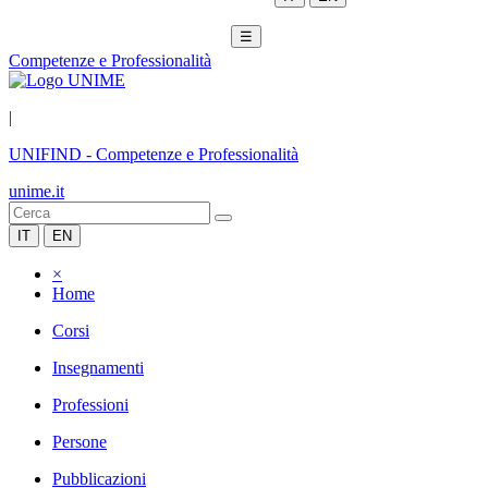
☰
Competenze e Professionalità
|
UNIFIND
-
Competenze e Professionalità
unime.it
IT
EN
×
Home
Corsi
Insegnamenti
Professioni
Persone
Pubblicazioni